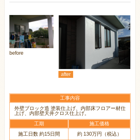
before
after
工事内容
外壁ブロック造 塗装仕上げ、内部床フロアー材仕
上げ、内部壁天井クロス仕上げ。
工期
施工価格
施工日数 約15日間
約 130万円（税込）