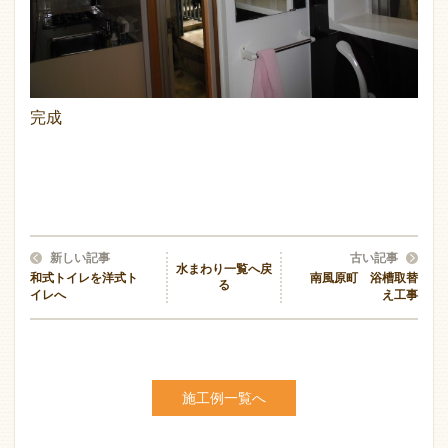
完成
新しい記事
古い記事
水まわり一覧へ戻
和式トイレを洋式ト
南風原町 浴槽取替
る
イレへ
え工事
施工例一覧へ