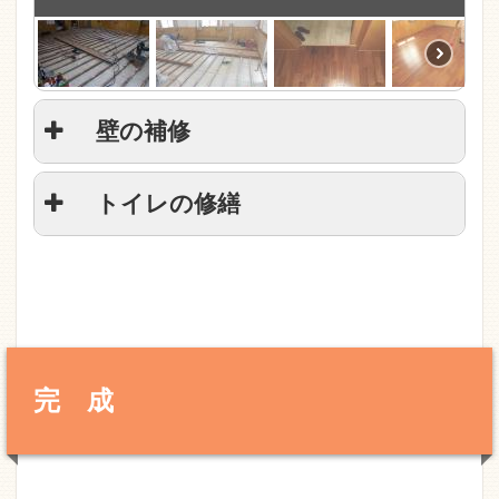
壁の補修
トイレの修繕
完 成
ひびの入った部分を斫ります