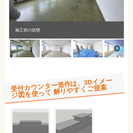
施工前の状態
受付
ン
ター造作
は、3D
イ
メー
ジ図
を使
っ
て 解
り
や
す
く
カ
ウ
ご提案