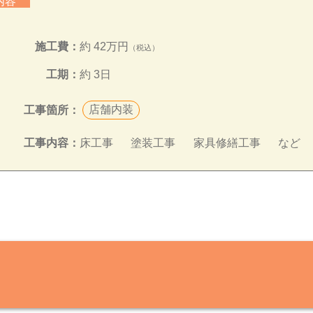
の内容
施工費：
約 42万円
（税込）
工期：
約 3日
店舗内装
工事箇所：
床工事
塗装工事
家具修繕工事
など
工事内容：