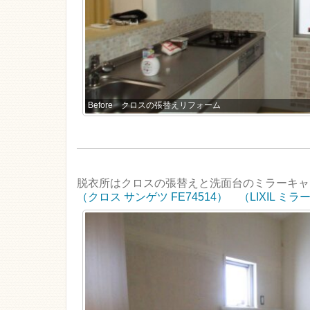
Before クロスの張替えリフォーム
脱衣所はクロスの張替えと洗面台のミラーキャ
（クロス サンゲツ FE74514）
（LIXIL ミ