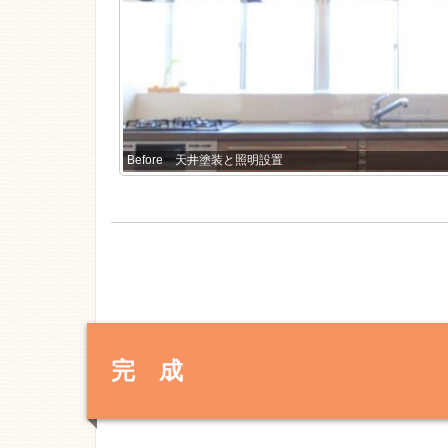
Before 天井塗装と照明設置
完 成