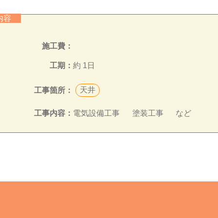
の内容
施工費：
工期：
約 1日
天井
工事箇所：
電気設備工事
塗装工事
など
工事内容：