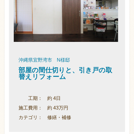
沖縄県宜野湾市 N様邸
部屋の間仕切りと、引き戸の取
替えリフォーム
工期： 約 4日
施工費用： 約 43万円
カテゴリ： 修繕・補修