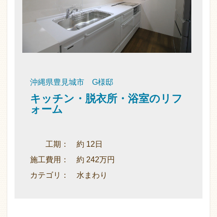
沖縄県豊見城市 G様邸
キッチン・脱衣所・浴室のリフ
ォーム
工期： 約 12日
施工費用： 約 242万円
カテゴリ： 水まわり