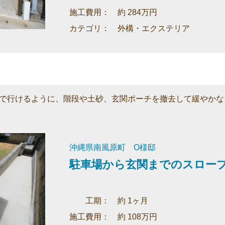
施工費用： 約 284万円
カテゴリ： 外構・エクステリア
で行けるように、階段や土砂、玄関ポーチを撤去して緩やかな
沖縄県南風原町 O様邸
駐車場から玄関までのスロー
工期： 約 1ヶ月
施工費用： 約 108万円