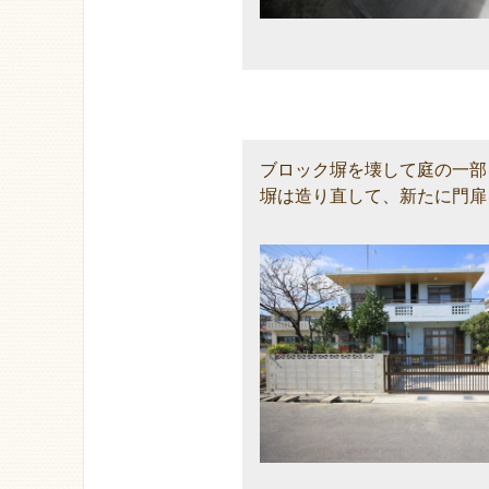
ブロック塀を壊して庭の一部
塀は造り直して、新たに門扉