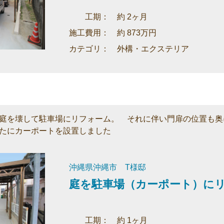
工期： 約 2ヶ月
施工費用： 約 873万円
カテゴリ： 外構・エクステリア
庭を壊して駐車場にリフォーム。 それに伴い門扉の位置も奥
たにカーポートを設置しました
沖縄県沖縄市 T様邸
庭を駐車場（カーポート）に
工期： 約 1ヶ月