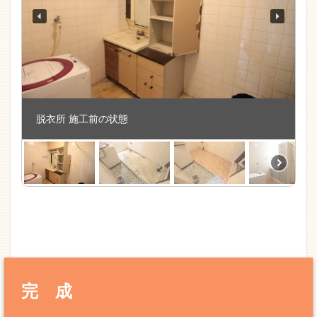
脱衣所 施工前の状態
完 成