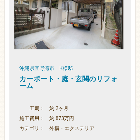
沖縄県宜野湾市 K様邸
カーポート・庭・玄関のリフォ
ーム
工期： 約 2ヶ月
施工費用： 約 873万円
カテゴリ： 外構・エクステリア