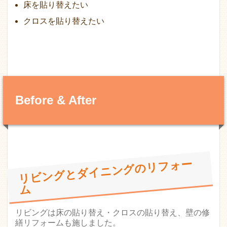
床を貼り替えたい
クロスを貼り替えたい
Before & After
リ
ビ
ン
グ
と
ダ
イ
ニ
ン
グ
の
リ
フ
ォー
ム
リビングは床の貼り替え・クロスの貼り替え、壁の修
繕リフォームも施しました。