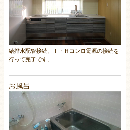
給排水配管接続、Ｉ・Ｈコンロ電源の接続を
行って完了です。
お風呂