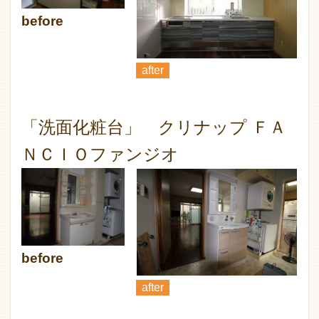
before
after
「洗面化粧台」 クリナップ ＦＡ
ＮＣＩＯファンジオ
before
after