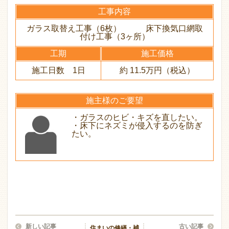
工事内容
ガラス取替え工事（6枚） 床下換気口網取
付け工事（3ヶ所）
工期
施工価格
施工日数 1日
約 11.5万円（税込）
施主様のご要望
・ガラスのヒビ・キズを直したい。
・床下にネズミが侵入するのを防ぎ
たい。
新しい記事
古い記事
住まいの修繕・補