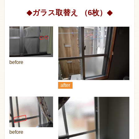
ガラス取替え （6枚）
◆
◆
before
after
before