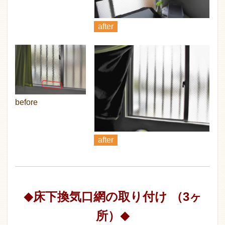
after
before
after
床下換気口網の取り付け （3ヶ
◆
所）
◆