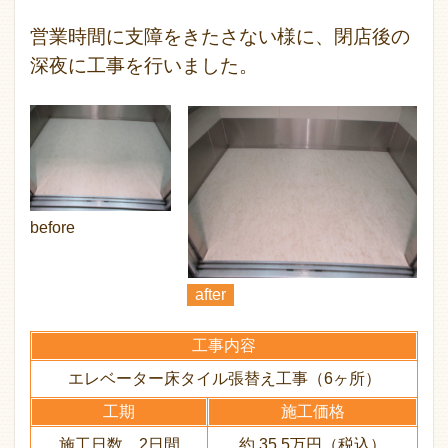
営業時間に支障をきたさない様に、閉店後の
深夜に工事を行いました。
before
after
工事内容
エレベーター床タイル張替え工事（6ヶ所）
工期
施工価格
施工日数 2日間
約 35.5万円（税込）