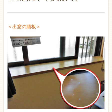
＜出窓の膳板＞