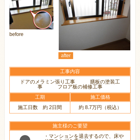
before
after
工事内容
ドアのメラミン張り工事 膳板の塗装工
事 フロア板の補修工事
工期
施工価格
施工日数 約 2日間
約 8.7万円（税込）
施主様のご要望
・マンションを退去するので、床や