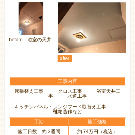
before 浴室の天井
after
工事内容
床張替え工事 クロス工事 浴室天井工
事 水道工事
キッチンパネル・レンジフード取替え工事
靴箱造作など
工期
施工価格
施工日数 約 2週間
約 74万円（税込）