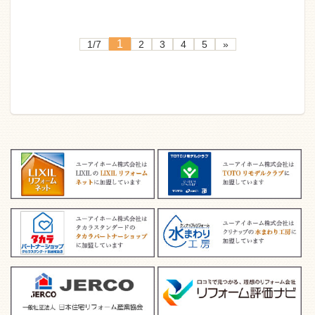
1
1/7
2
3
4
5
»