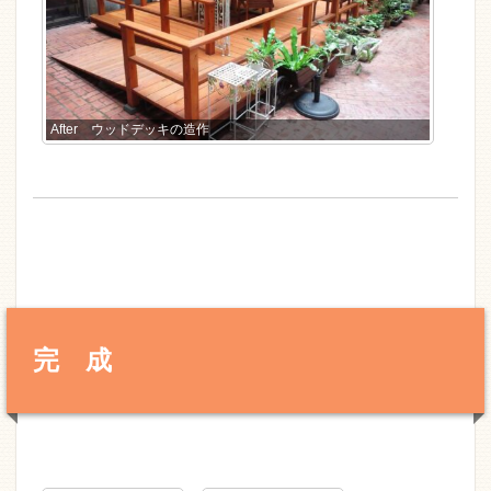
After ウッドデッキの造作
完 成