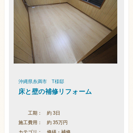
沖縄県糸満市 T様邸
床と壁の補修リフォーム
工期： 約 3日
施工費用： 約 35万円
カテゴリ： 修繕・補修