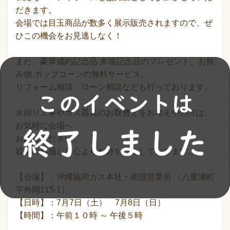
だきます。
会場では目玉商品が数多く展示販売されますので、ぜ
ひこの機会をお見逃しなく！
また、豪華成約記念品 来場記念品のプレゼント、お飲
み物 ポップコーンの無料サービス、
リフォーム相談、ローン相談なども行っております。
水回り工事やガス器具のお取替えをお考え中の方は、
お気軽に会場へ
お越しください。
皆様のお越しを心よりお待ちいたしております。
【会場】：沖縄協同ガス本社・南部営業所 （八重瀬町
字外間115-1）
【日時】：7月7日（土） 7月8日（日）
【時間】：午前１０時 ～ 午後５時