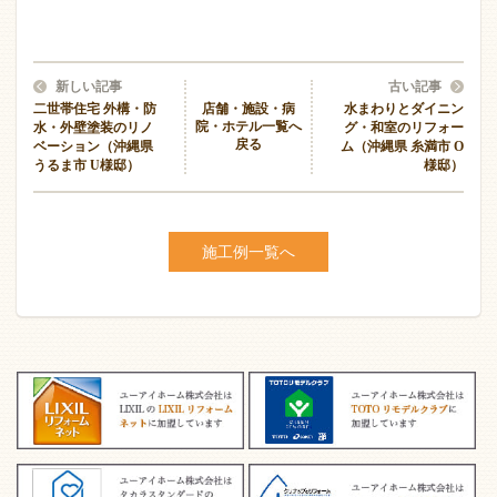
新しい記事
古い記事
二世帯住宅 外構・防
水まわりとダイニン
店舗・施設・病
院・ホテル一覧へ
水・外壁塗装のリノ
グ・和室のリフォー
戻る
ベーション（沖縄県
ム（沖縄県 糸満市 O
うるま市 U様邸）
様邸）
施工例一覧へ