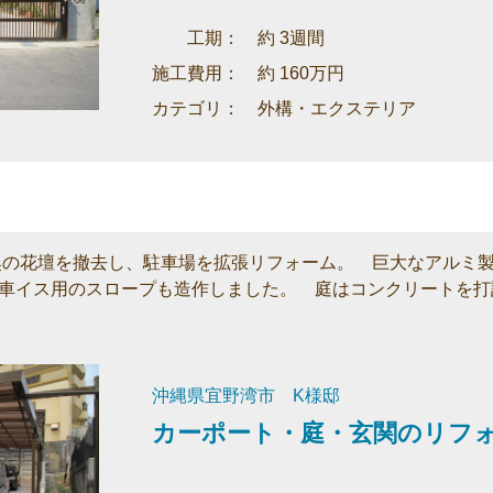
工期： 約 3週間
施工費用： 約 160万円
カテゴリ： 外構・エクステリア
奥の花壇を撤去し、駐車場を拡張リフォーム。 巨大なアルミ
車イス用のスロープも造作しました。 庭はコンクリートを打
沖縄県宜野湾市 K様邸
カーポート・庭・玄関のリフ