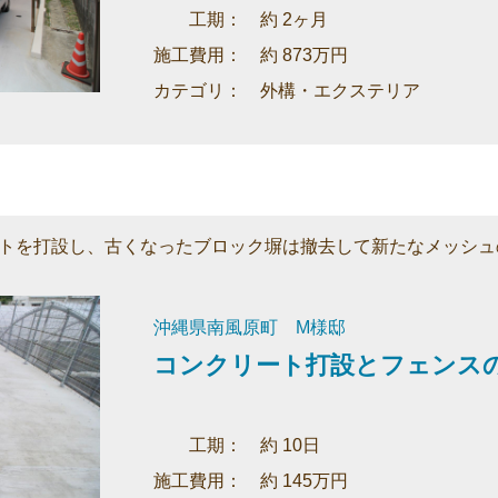
工期： 約 2ヶ月
施工費用： 約 873万円
カテゴリ： 外構・エクステリア
トを打設し、古くなったブロック塀は撤去して新たなメッシュ
沖縄県南風原町 M様邸
コンクリート打設とフェンス
工期： 約 10日
施工費用： 約 145万円