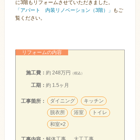
に3階もリフォームさせていただきました。
「アパート 内装リノベーション（3階）」
もご
覧ください。
リフォームの内容
施工費：
約 248万円
（税込）
工期：
約 1.5ヶ月
ダイニング
キッチン
工事箇所：
脱衣所
浴室
トイレ
和室×2
解体工事
大工工事
工事内容：