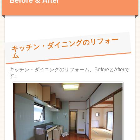
Before & After
キ
ッ
チ
ン・
ダ
イ
ニ
ン
グ
の
リ
フ
ォー
ム
キッチン・ダイニングのリフォーム、BeforeとAfterで
す。